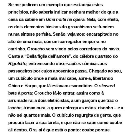
Se me pedirem um exemplo que esclareça estes
princípios, não saberia indicar nenhum melhor do que a
cena da cabine em
Uma noite na ópera
. Nela, com efeito,
os dois elementos básicos do grouchismo se fundem
numa síntese perfeita. Senão, vejamos: encarapitado no
alto de uma mala, que um carregador empurra no
carrinho, Groucho vem vindo pelos corredores do navio.
Canta a “Bella figlia dell’amore”, do célebre quarteto do
Rigoletto
, entremeando observações cômicas aos
passageiros por cujos aposentos passa. Chegado ao seu,
um cubículo onde a mala mal cabe, abre-a, liber­tando
Chico e Harpo, que lá estavam escondidos. O
steward
bate à porta: Groucho fá-lo entrar, assim como à
arrumadeira, a dois eletricistas, a um garçom que traz o
lanche, à manicura, a quem entrega as mãos, risonho – e a
não sei quantos mais. O cubículo regurgita de gente, que
procura fazer a sua tarefa, e que não se sabe como coube
ali dentro. Ora, aí é que está o ponto: coube porque