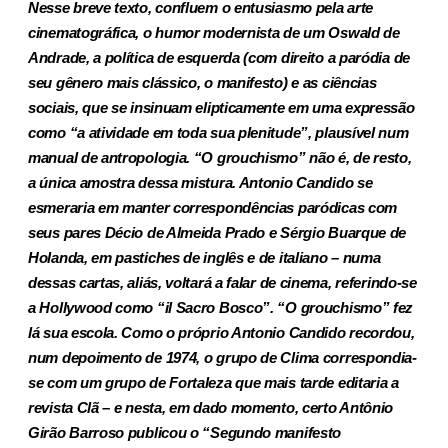
Nesse breve texto, confluem o entusiasmo pela arte
cinematográfica, o humor modernista de um Oswald de
Andrade, a política de esquerda (com direito a paródia de
seu gênero mais clássico, o manifesto) e as ciências
sociais, que se insinuam elipticamente em uma expressão
como “a atividade em toda sua plenitude”, plausível num
manual de antropologia. “O grouchismo” não é, de resto,
a única amostra dessa mistura. Antonio Candido se
esmeraria em manter correspondências paródicas com
seus pares Décio de Almeida Prado e Sérgio Buarque de
Holanda, em pastiches de inglês e de italiano – numa
dessas cartas, aliás, voltará a falar de cinema, referindo-se
a Hollywood como “il Sacro Bosco”. “O grouchismo” fez
lá sua escola. Como o próprio Antonio Candido recordou,
num depoimento de 1974, o grupo de Clima correspondia-
se com um grupo de Fortaleza que mais tarde editaria a
revista Clã – e nesta, em dado momento, certo Antônio
Girão Barroso publicou o “Segundo manifesto